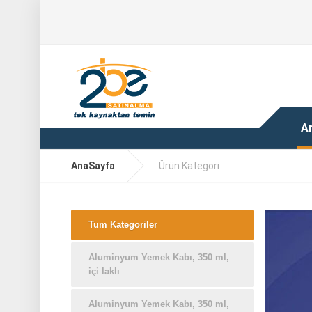
A
AnaSayfa
Ürün Kategori
Tum Kategoriler
Aluminyum Yemek Kabı, 350 ml,
içi laklı
Aluminyum Yemek Kabı, 350 ml,